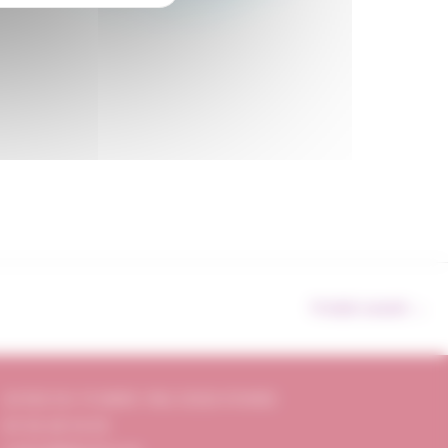
Produit suivant
→
20 RUE DU 19 MARS 1962 33320 EYSINES
05 56 28 54 05