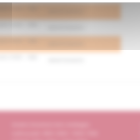
ante DIN40 – Mâle
40854FD40MD32
ante DIN40 – Mâle
40854FD40MD50
ante DIN50 – Mâle
40855FD50MD40
ante DIN65 – Mâle
40856FD65MD50
Horaires d’ouverture (Hors vendanges)
Lundi au jeudi : 8h00-12h00 / 13h30-17h00