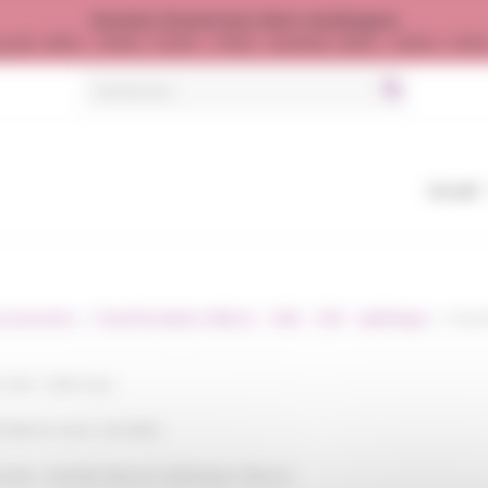
Horaires d’ouverture (Hors vendanges)
jeudi : 8h00 - 12h00 / 13h30 - 17h00 - Vendredi : 8h00 - 12h00 / 13h
Search
for:
Accueil
accessoires
»
Transformation Mâcon - SMS - DIN - Spéhrique
»
Trans
 DIN / SMS Inox
mations nous consulter
GAZ / Garolla-Macon/ Sphèrique /Macon