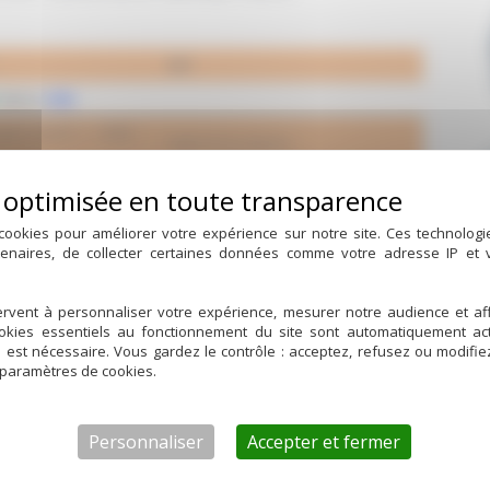
REF
MALE
DIN
ante SMS51 – Mâle
40857FS51MD50
MALE
SMS
ante SMS51 – Mâle
cookies pour améliorer votre expérience sur notre site. Ces technolog
40857FS51MS38
tenaires, de collecter certaines données comme votre adresse IP et
ante SMS76 – Mâle
40858FS76MS51
rvent à personnaliser votre expérience, mesurer notre audience et aff
ookies essentiels au fonctionnement du site sont automatiquement act
MALE
SMS
d est nécessaire. Vous gardez le contrôle : acceptez, refusez ou modifi
 paramètres de cookies.
ante DIN40 – Mâle
40854FD40MS38
ante DIN50 – Mâle
40855FD50MS51
Personnaliser
Accepter et fermer
MALE
DIN