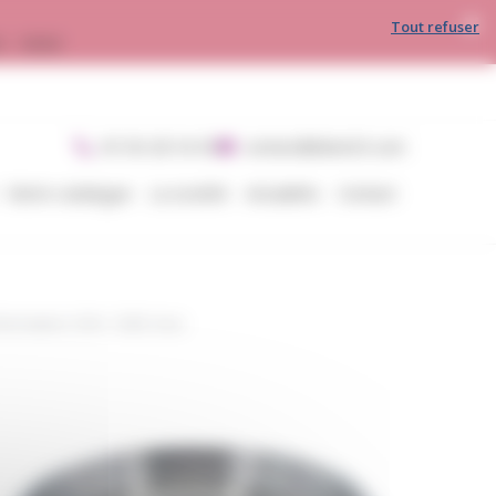
Tout refuser
30 - 16h00
05 56 28 54 05
contact@divin33.com
Notre catalogue
La société
Actualités
Contact
formation DIN / SMS Inox