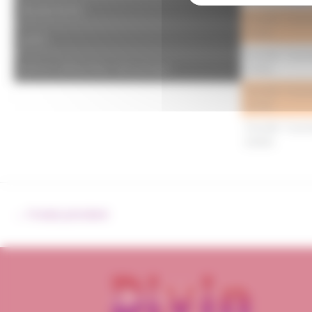
Boulonnerie
Femelle Tourn
DIN32
joints
Femelle Tourn
pièces détachées de pompe
DIN50
Femelle Tourn
DIN40
Femelle Tourn
DIN50
←
Produit précédent