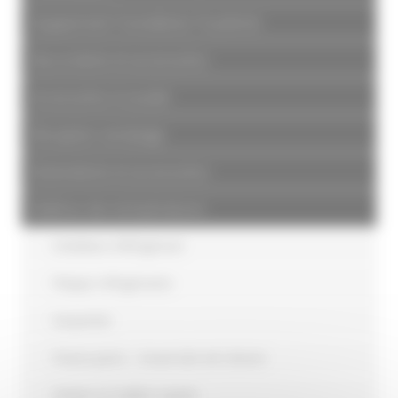
Equipement Tonnellerie/ Foudrerie
Raccorderie et accessoires
Accessoires à souder
Réception vendange
Robinetterie et accessoires
Maîtrise des températures
Onduleux Réfrigérant
Plaque réfrigérante
Serpentin
Passe paroi – traversée de cloison
Chaine et maillon rapide