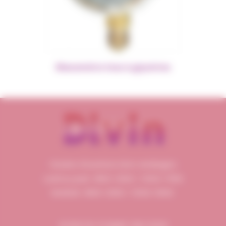
Manomètre Inox à glycérine
Horaires d’ouverture (Hors vendanges)
Lundi au jeudi : 8h00-12h00 / 13h30-17h00
Vendredi : 8h00-12h00 / 13h30-16h00
20 RUE DU 19 MARS 1962 33320