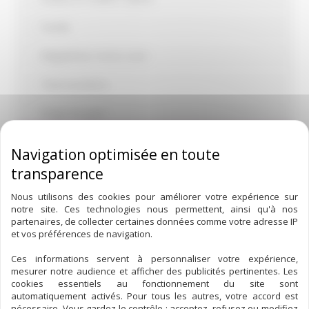
Sonde
Régulateur mono cuve
Thermomètre
Doigt de gant
Manomètre
Aphromètre – Aiguille Inox
Nous utilisons des cookies pour améliorer votre expérience sur
Équipement de cuve
notre site. Ces technologies nous permettent, ainsi qu'à nos
partenaires, de collecter certaines données comme votre adresse IP
Équipement pour fûts
et vos préférences de navigation.
Matériel de lavage
Ces informations servent à personnaliser votre expérience,
mesurer notre audience et afficher des publicités pertinentes. Les
cookies essentiels au fonctionnement du site sont
Matériel de vinification
automatiquement activés. Pour tous les autres, votre accord est
nécessaire. Vous gardez le contrôle : acceptez, refusez ou modifiez