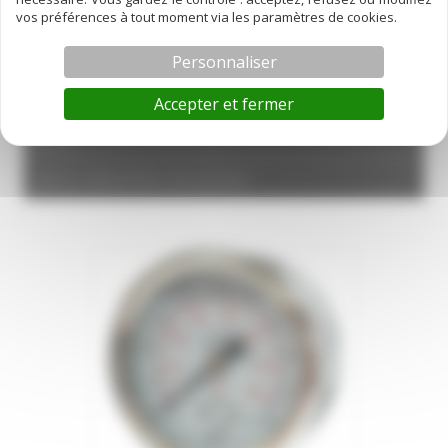
Petit matériel de chai
vos préférences à tout moment via les paramètres de cookies.
hygiène et protection
Personnaliser
Boulonnerie
Accepter et fermer
joints
pièces détachées de pompe