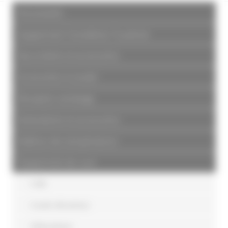
Nouveautés
Equipement Tonnellerie/ Foudrerie
Raccorderie et accessoires
Accessoires à souder
Réception vendange
Robinetterie et accessoires
Maîtrise des températures
Équipement de cuve
Colle
Coude décanteur
Débourbeur