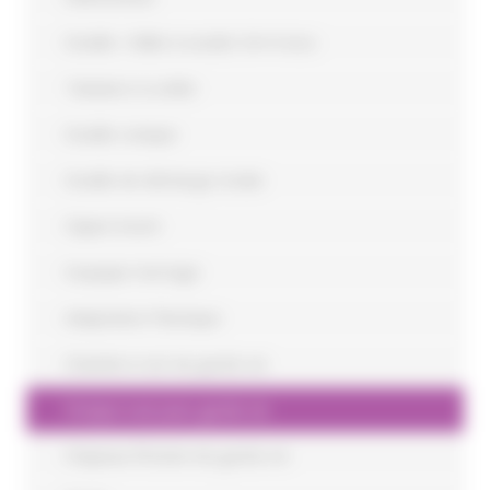
Douille / Mâle à souder 64×4 inox
Tubulure à sceller
Douille conique
Douille de décharge totale
Clapet évent
Soupape Inertage
Adaptation Plastique
Chambre à air de garde vin
Pompe à air pour garde vin
Chapeau flottant de garde vin