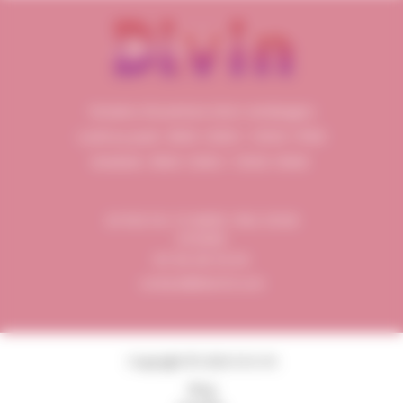
Horaires d’ouverture (Hors vendanges)
Lundi au jeudi : 8h00-12h00 / 13h30-17h00
Vendredi : 8h00-12h00 / 13h30-16h00
20 RUE DU 19 MARS 1962 33320
EYSINES
05 56 28 54 05
contact@divin33.com
Copyright © 2026 DI.V.I.N
Blog