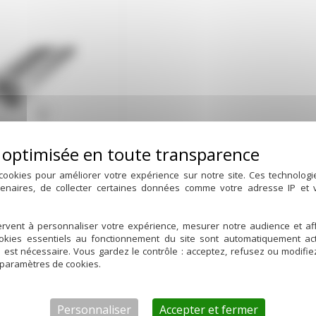
cookies pour améliorer votre expérience sur notre site. Ces technolog
tenaires, de collecter certaines données comme votre adresse IP et
EAU A FENTE ou A
rvent à personnaliser votre expérience, mesurer notre audience et aff
GRILLE INOX
ookies essentiels au fonctionnement du site sont automatiquement act
d est nécessaire. Vous gardez le contrôle : acceptez, refusez ou modifi
 paramètres de cookies.
Personnaliser
Accepter et fermer