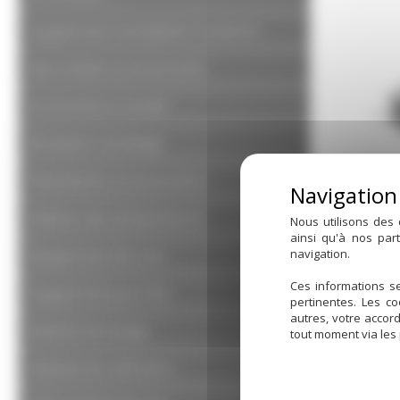
Equipement Tonnellerie/ Foudrerie
Raccorderie et accessoires
Accessoires à souder
Réception vendange
Robinetterie et accessoires
Maîtrise des températures
Nous utilisons des 
ainsi qu'à nos par
Équipement de cuve
navigation.
CANIV
Ces informations se
Équipement pour fûts
pertinentes. Les c
autres, votre accor
Matériel de lavage
tout moment via les
Matériel de vinification