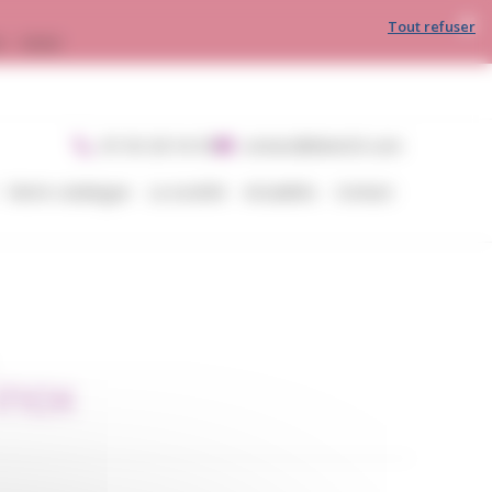
Tout refuser
30 - 16h00
05 56 28 54 05
contact@divin33.com
Notre catalogue
La société
Actualités
Contact
inox