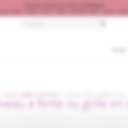
Horaires d’ouverture (Hors vendanges)
jeudi : 8h00 - 12h00 / 13h30 - 17h00 - Vendredi : 8h00 - 12h00 / 13h
Search
for:
Accueil
Accueil
hygiène et protection
caniveau à fente ou grille en inox
iveau à fente ou grille en 