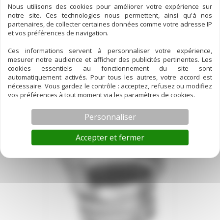
Nous utilisons des cookies pour améliorer votre expérience sur
notre site. Ces technologies nous permettent, ainsi qu'à nos
partenaires, de collecter certaines données comme votre adresse IP
et vos préférences de navigation.
Ces informations servent à personnaliser votre expérience,
mesurer notre audience et afficher des publicités pertinentes. Les
cookies essentiels au fonctionnement du site sont
automatiquement activés. Pour tous les autres, votre accord est
nécessaire. Vous gardez le contrôle : acceptez, refusez ou modifiez
Convertisseur Symétrique –
vos préférences à tout moment via les paramètres de cookies.
Mâle DIN 316
Personnaliser
Accepter et fermer