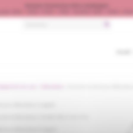
Horaires d’ouverture (Hors vendanges)
jeudi : 8h00 - 12h00 / 13h30 - 17h00 - Vendredi : 8h00 - 12h00 / 13h
Search
for:
Accueil
quipement de cuve
»
Débourbeur
»
Bouchon et joint pour débourbeu
nt pour débourbeur à saignée
 spécial débourbeur, Femelle Mâcon Inox 316L
BR pour débourbeur à saignée