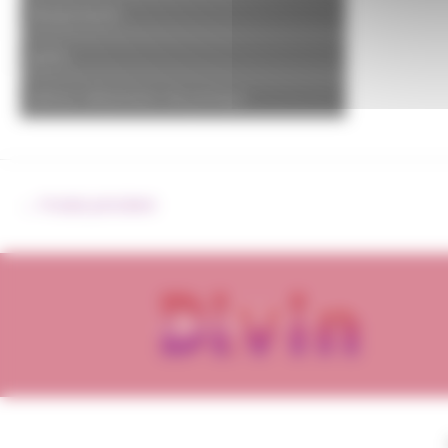
Boulonnerie
joints
pièces détachées de pompe
←
Produit précédent