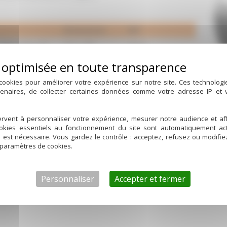
Dimensions
REF
Débourbeur 80
102 x 400
40045
100 avec
125 x 400
40056-1
cookies pour améliorer votre expérience sur notre site. Ces technolog
Débourbeur 80
88 x 6
96100D88X6
tenaires, de collecter certaines données comme votre adresse IP et
Débourbeur 100
110 x 8
96100D110X8
rvent à personnaliser votre expérience, mesurer notre audience et aff
ookies essentiels au fonctionnement du site sont automatiquement act
d est nécessaire. Vous gardez le contrôle : acceptez, refusez ou modifi
 paramètres de cookies.
Personnaliser
Accepter et fermer