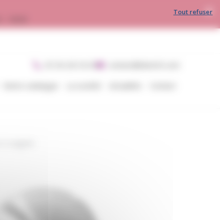
Tout refuser
30 - 16h00
05 56 28 54 05
contact@divin33.com
Notre catalogue
La société
Actualités
Contact
r à saignée