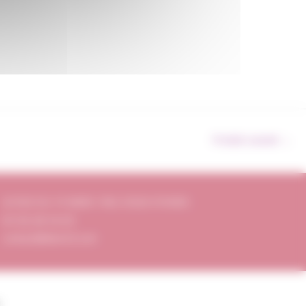
Produit suivant
→
20 RUE DU 19 MARS 1962 33320 EYSINES
05 56 28 54 05
contact@divin33.com