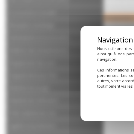
Accessoires à souder
Désignation
Réception vendange
Bouchon inox 
Bouchon inox 
Robinetterie et accessoires
chainette
Nous utilisons des 
Maîtrise des températures
Joint torique 
ainsi qu'à nos par
navigation.
Joint torique 
Équipement de cuve
Ces informations se
Équipement pour fûts
pertinentes. Les c
autres, votre accor
tout moment via les
Matériel de lavage
Matériel de vinification
Petit matériel de chai
hygiène et protection