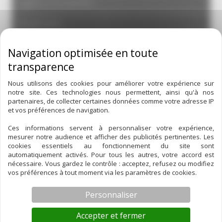
hygiène et protection
Boulonnerie
joints
pièces détachées de pompe
Nous utilisons des cookies pour améliorer votre expérience sur
notre site. Ces technologies nous permettent, ainsi qu'à nos
Coude 90° Mâcon Femelle à Ligaturer Laiton
partenaires, de collecter certaines données comme votre adresse IP
et vos préférences de navigation.
Joint non compris
Ces informations servent à personnaliser votre expérience,
mesurer notre audience et afficher des publicités pertinentes. Les
cookies essentiels au fonctionnement du site sont
automatiquement activés. Pour tous les autres, votre accord est
Norme
REF
nécessaire. Vous gardez le contrôle : acceptez, refusez ou modifiez
40 Mâcon
80152
vos préférences à tout moment via les paramètres de cookies.
50 Mâcon
80153
Personnaliser
Accepter et fermer