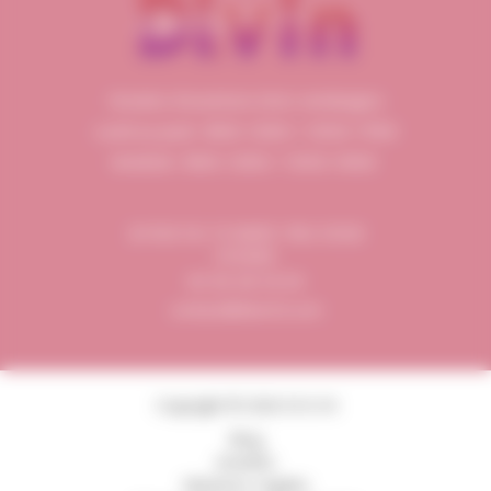
Horaires d’ouverture (Hors vendanges)
Lundi au jeudi : 8h00-12h00 / 13h30-17h00
Vendredi : 8h00-12h00 / 13h30-16h00
20 RUE DU 19 MARS 1962 33320
EYSINES
05 56 28 54 05
contact@divin33.com
Copyright © 2026 DI.V.I.N
Blog
Activités
Mentions Légales