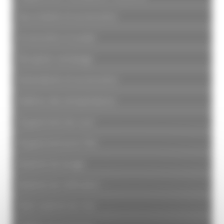
Raccorderie et accessoires
Accessoires à souder
Réception vendange
Robinetterie et accessoires
Maîtrise des températures
Équipement de cuve
Équipement pour fûts
Matériel de lavage
Matériel de vinification
Petit matériel de chai