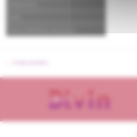
Boulonnerie
joints
pièces détachées de pompe
←
Produit précédent