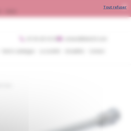
Tout refuser
30 - 16h00
05 56 28 54 05
contact@divin33.com
Notre catalogue
La société
Actualités
Contact
e Inox