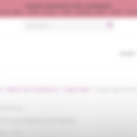
Horaires d’ouverture (Hors vendanges)
jeudi : 8h00 - 12h00 / 13h30 - 17h00 - Vendredi : 8h00 - 12h00 / 13h
Search
for:
Accueil
l
»
Maîtrise des températures
»
Doigt de gant
»
Doigt de gant Etanch
Etanche Inox
ox 316L pour sonde de 9 mm maximum
AZ 15 x 21