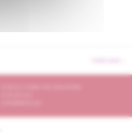
Produit suivant
→
20 RUE DU 19 MARS 1962 33320 EYSINES
05 56 28 54 05
contact@divin33.com