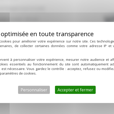
sur hexagone pour la sonde
longe standard 200 mm
rs sur demande
cookies pour améliorer votre expérience sur notre site. Ces technolog
tenaires, de collecter certaines données comme votre adresse IP et
Longueur
rvent à personnaliser votre expérience, mesurer notre audience et aff
ookies essentiels au fonctionnement du site sont automatiquement act
50 mm
d est nécessaire. Vous gardez le contrôle : acceptez, refusez ou modifi
 paramètres de cookies.
200 mm
300 mm
Personnaliser
Accepter et fermer
400 mm