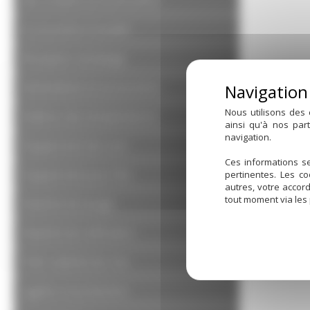
Accessoires à souder
Réception vendange
Robinetterie et accessoires
Nous utilisons des 
Maîtrise des températures
ainsi qu'à nos par
navigation.
Équipement de cuve
Ces informations se
Équipement pour fûts
pertinentes. Les c
autres, votre accor
tout moment via les
Matériel de lavage
Matériel de vinification
Petit matériel de chai
hygiène et protection