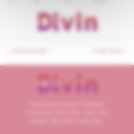
73
160
90
96077
←
Produit précédent
Produit suivant
→
Horaires d’ouverture (Hors vendanges)
Lundi au jeudi : 8h00-12h00 / 13h30-17h00
Vendredi : 8h00-12h00 / 13h30-16h00