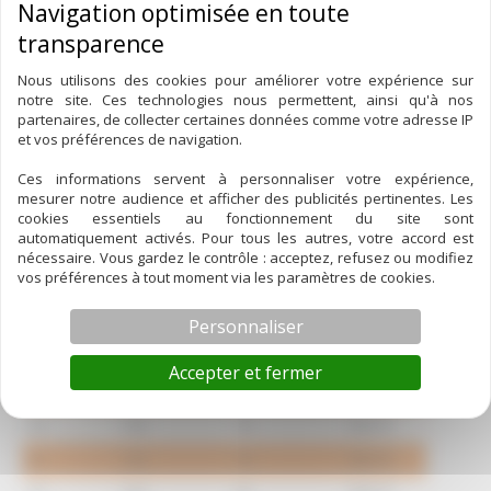
Boulonnerie
joints
Nous utilisons des cookies pour améliorer votre expérience sur
pièces détachées de pompe
notre site. Ces technologies nous permettent, ainsi qu'à nos
partenaires, de collecter certaines données comme votre adresse IP
et vos préférences de navigation.
Joint de bride Ronde
Ces informations servent à personnaliser votre expérience,
mesurer notre audience et afficher des publicités pertinentes. Les
cookies essentiels au fonctionnement du site sont
Matière gomme alimentaire couleur crème
automatiquement activés. Pour tous les autres, votre accord est
nécessaire. Vous gardez le contrôle : acceptez, refusez ou modifiez
Epaisseur 3 mm
vos préférences à tout moment via les paramètres de cookies.
Personnaliser
Accepter et fermer
Alésage
Diam ext
Entraxe
REF
43
140
74
96075
53
140
74
96076