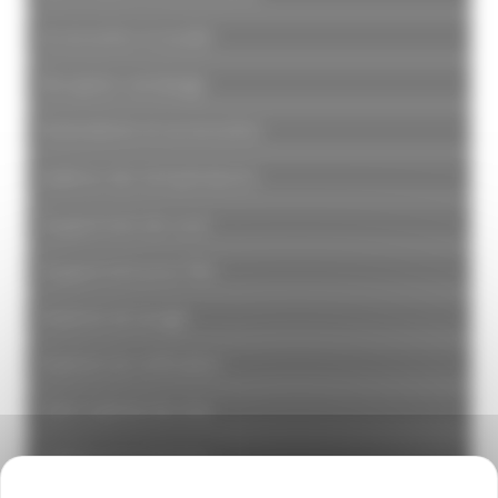
Accessoires à souder
Réception vendange
Robinetterie et accessoires
Maîtrise des températures
Équipement de cuve
Équipement pour fûts
Matériel de lavage
Matériel de vinification
Petit matériel de chai
hygiène et protection