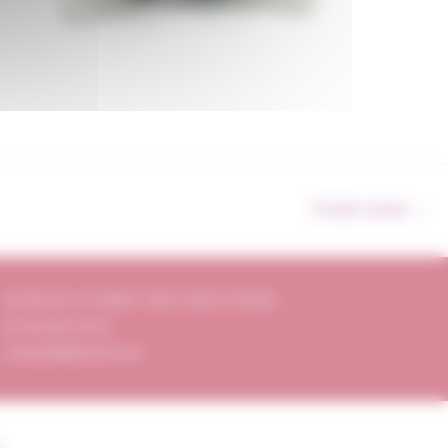
Produit suivant
→
20 RUE DU 19 MARS 1962 33320 EYSINES
05 56 28 54 05
contact@divin33.com