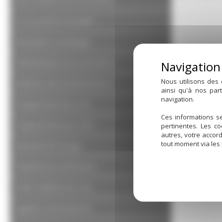
Accessoires à souder
Réception vendange
Robinetterie et accessoires
Nous utilisons des 
Maîtrise des températures
ainsi qu'à nos par
navigation.
Équipement de cuve
Ces informations se
Équipement pour fûts
pertinentes. Les c
autres, votre accor
tout moment via les
Matériel de lavage
Matériel de vinification
Petit matériel de chai
hygiène et protection