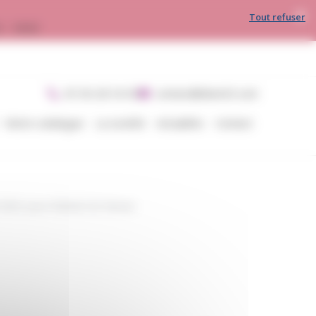
Tout refuser
30 - 16h00
05 56 28 54 05
contact@divin33.com
Notre catalogue
La société
Actualités
Contact
 BNIC pour Robinet de Niveau