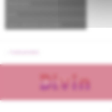
Boulonnerie
joints
pièces détachées de pompe
←
Produit précédent