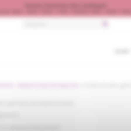
Horaires d’ouverture (Hors vendanges)
jeudi : 8h00 - 12h00 / 13h30 - 17h00 - Vendredi : 8h00 - 12h00 / 13h
Search
for:
Accueil
ssoires
»
Robinet et retour de niveau inox
»
Pochette de joints agréé
ints agréé BNIC pour Robinet de Niveau
gustateur :
TICLAMP/63321TIDIN../63326TI